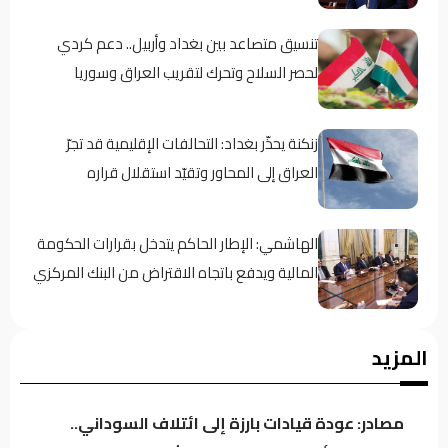
تنسيق متصاعد بين بغداد وأربيل.. دعم كردي
لحصر السلاح وتحرك لتقريب العراق وسوريا
زنكنة يحذّر بغداد: التحالفات الإقليمية قد تجرّ
العراق إلى المحاور وتقيّد استقلال قراره
الهاشمي: الإطار الحاكم يتدخل بقرارات الحكومة
المالية ويدفع باتجاه الاقتراض من البنك المركزي
معارض كردي: حكومة بارزاني تفرض “الإقامة
المزيد
الجبرية” على عدد من رجال الدين
مصادر: عودة قيادات بارزة إلى ائتلاف السوداني..
سجن النجف: نوفر 60 جهاز اتصال للنزلاء للتواصل