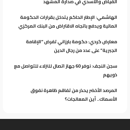
الفياض والأسدي في صدارة المشهد
مع ذويهم
الهاشمي: الإطار الحاكم يتدخل بقرارات الحكومة
المالية ويدفع باتجاه الاقتراض من البنك المركزي
المرصد الأخضر يحذر من تفاقم ظاهرة نفوق
الأسماك.. أين المعالجات؟
معارض كردي: حكومة بارزاني تفرض “الإقامة
الجبرية” على عدد من رجال الدين
تراجع خام البصرة وسط استمرار التذبذب في
السوق النفطي
سجن النجف: نوفر 60 جهاز اتصال للنزلاء للتواصل مع
ذويهم
المرصد الأخضر يحذر من تفاقم ظاهرة نفوق
الأسماك.. أين المعالجات؟