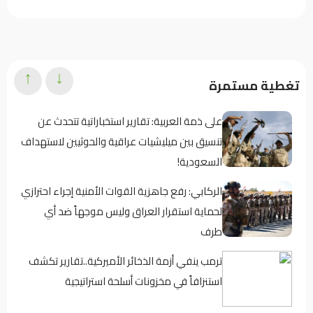
↑
↓
تغطية مستمرة
على ذمة العربية: تقارير استخباراتية تتحدث عن
تنسيق بين ميليشيات عراقية والحوثيين لاستهداف
السعودية!
الركابي: رفع جاهزية القوات الأمنية إجراء احترازي
لحماية استقرار العراق وليس موجهاً ضد أي
طرف
ترمب ينفي أزمة الذخائر الأميركية..تقارير تكشف
استنزافاً في مخزونات أسلحة استراتيجية