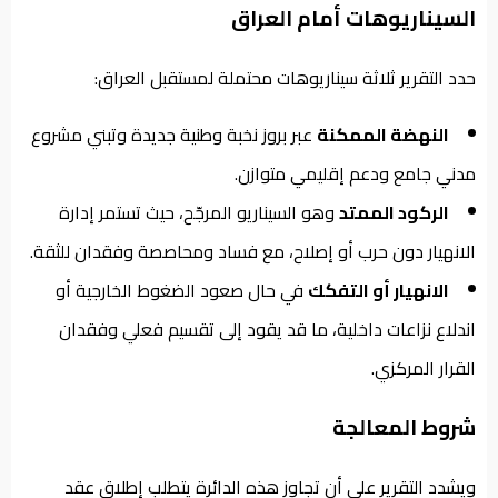
السيناريوهات أمام العراق
حدد التقرير ثلاثة سيناريوهات محتملة لمستقبل العراق:
النهضة الممكنة
عبر بروز نخبة وطنية جديدة وتبني مشروع
مدني جامع ودعم إقليمي متوازن.
الركود الممتد
وهو السيناريو المرجّح، حيث تستمر إدارة
الانهيار دون حرب أو إصلاح، مع فساد ومحاصصة وفقدان للثقة.
الانهيار أو التفكك
في حال صعود الضغوط الخارجية أو
اندلاع نزاعات داخلية، ما قد يقود إلى تقسيم فعلي وفقدان
القرار المركزي.
شروط المعالجة
ويشدد التقرير على أن تجاوز هذه الدائرة يتطلب إطلاق عقد