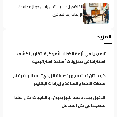
القاضي زيدان يستقبل رئيس جهاز مكافحة
الإرهاب زيد الحوشي
حين يغيب رجال الدولة : تحضر الأزمات .؟
المزيد
ترمب ينفي أزمة الذخائر الأميركية..تقارير تكشف
كردستان تحت مجهر “صولة الزيدي”.. مطالبات
استنزافاً في مخزونات أسلحة استراتيجية
بفتح ملفات النفط والمنافذ وإيرادات الإقليم
كردستان تحت مجهر “صولة الزيدي”.. مطالبات بفتح
ملفات النفط والمنافذ وإيرادات الإقليم
باحث سياسي: النظام في العراق لا يدير الأزمات..
بل يصنعها للبقاء
الدخيل يجدد دعمه للإيزيديين.. والناجيات: كان سنداً
لقضيتنا في كل المحافل
اجتماع لائتلاف إدارة الدولة وهذه أبرز محاور