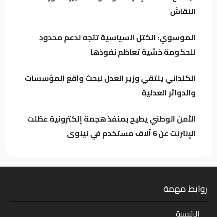
النقاش
العراق يتجه لتنظيم أرباح مؤثري “تيك توك”
وترخيص المنصات الرقمية العالمية
الموسوي: الكتل السياسية تتجه لدعم محدود
للحكومة خشية تعاظم نفوذها
الكلداني يلتقي وزير العدل لبحث واقع
المؤسسات والدوائر العدلية
الكلداني يلتقي وزير العدل لبحث واقع المؤسسات
والدوائر العدلية
الأمن الوطني يطيح بمنفذ هجمة إلكترونية عطّلت
الإنترنت عن 6 آلاف مستخدم في نينوى
روابط مهمة
الرئيسية