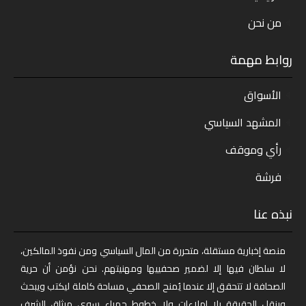
من نحن
روابط مهمة
الأسواق
المشهد السياسي
رأي وموقف
فرشة
نبذه عنا
منصة إخبارية مستقلة، متحررة من المال السياسي ومن نفوذ المالكين،
لا سلطان فيها إلا لضمير صحفييها ومهنيتهم. نحن نؤمن أن حرية
الصحافة لا تتحقق إلا عندما يُمنح الصحفي مساحة كاملة ليكتب ويبحث
وينقل الحقيقة بلا إملاءات ولا خطوط حمراء سوى ميثاق الشرف