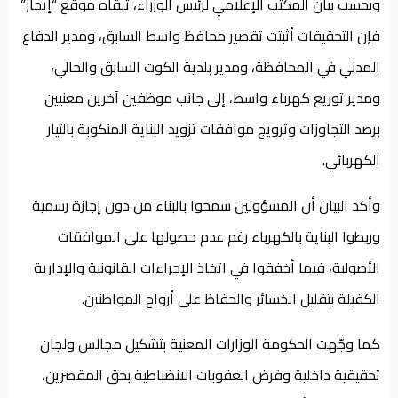
وبحسب بيان المكتب الإعلامي لرئيس الوزراء، تلقاه موقع “إيجاز”
فإن التحقيقات أثبتت تقصير محافظ واسط السابق، ومدير الدفاع
المدني في المحافظة، ومدير بلدية الكوت السابق والحالي،
ومدير توزيع كهرباء واسط، إلى جانب موظفين آخرين معنيين
برصد التجاوزات وترويج موافقات تزويد البناية المنكوبة بالتيار
الكهربائي.
وأكد البيان أن المسؤولين سمحوا بالبناء من دون إجازة رسمية
وربطوا البناية بالكهرباء رغم عدم حصولها على الموافقات
الأصولية، فيما أخفقوا في اتخاذ الإجراءات القانونية والإدارية
الكفيلة بتقليل الخسائر والحفاظ على أرواح المواطنين.
كما وجّهت الحكومة الوزارات المعنية بتشكيل مجالس ولجان
تحقيقية داخلية وفرض العقوبات الانضباطية بحق المقصرين،