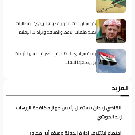
كردستان تحت مجهر “صولة الزيدي”.. مطالبات
بفتح ملفات النفط والمنافذ وإيرادات الإقليم
باحث سياسي: النظام في العراق لا يدير الأزمات..
بل يصنعها للبقاء
اجتماع لائتلاف إدارة الدولة وهذه أبرز محاور
المزيد
النقاش
القاضي زيدان يستقبل رئيس جهاز مكافحة الإرهاب
الموسوي: الكتل السياسية تتجه لدعم محدود
زيد الحوشي
للحكومة خشية تعاظم نفوذها
اجتماع لائتلاف إدارة الدولة وهذه أبرز محاور