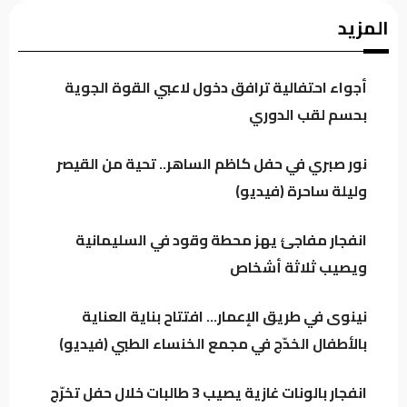
اجتماع لائتلاف إدارة الدولة وهذه أبرز محاور
المزيد
النقاش
أجواء احتفالية ترافق دخول لاعبي القوة الجوية
الموسوي: الكتل السياسية تتجه لدعم محدود
بحسم لقب الدوري
للحكومة خشية تعاظم نفوذها
نور صبري في حفل كاظم الساهر.. تحية من القيصر
وليلة ساحرة (فيديو)
العراق يتجه لتنظيم أرباح مؤثري “تيك توك”
وترخيص المنصات الرقمية العالمية
انفجار مفاجئ يهز محطة وقود في السليمانية
ويصيب ثلاثة أشخاص
الكلداني يلتقي وزير العدل لبحث واقع
المؤسسات والدوائر العدلية
نينوى في طريق الإعمار… افتتاح بناية العناية
بالأطفال الخدّج في مجمع الخنساء الطبي (فيديو)
انفجار بالونات غازية يصيب 3 طالبات خلال حفل تخرّج