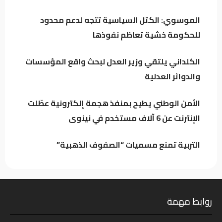
سنداً لقضيتنا في كل المحافل
الموسوي: الكتل السياسية تتجه لدعم محدود
للحكومة خشية تعاظم نفوذها
الأمن الوطني يطيح بمنفذ هجمة إلكترونية عطّلت
الإنترنت عن 6 آلاف مستخدم في نينوى
الكلداني يلتقي وزير العدل لبحث واقع المؤسسات
والدوائر العدلية
كيف حمت دماء العراقيين دول الجوار؟
الأمن الوطني يطيح بمنفذ هجمة إلكترونية عطّلت
الإنترنت عن 6 آلاف مستخدم في نينوى
التربية تمنع مسميات “الصفوف الذهبية”
روابط مهمة