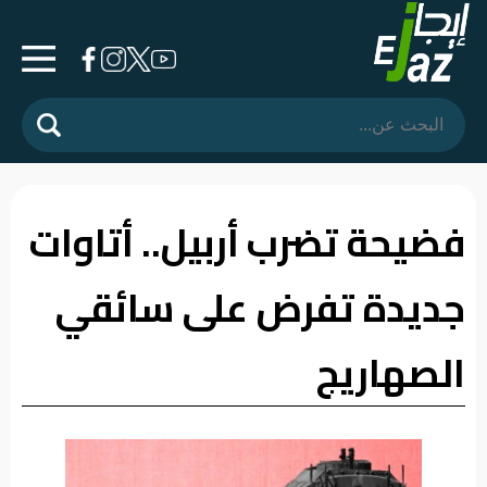
الرئيسية
المشهد
السياسي
فضيحة تضرب أربيل.. أتاوات
فرشة
جديدة تفرض على سائقي
الأسواق
رأي
الصهاريج
وموقف
الفيديوهات