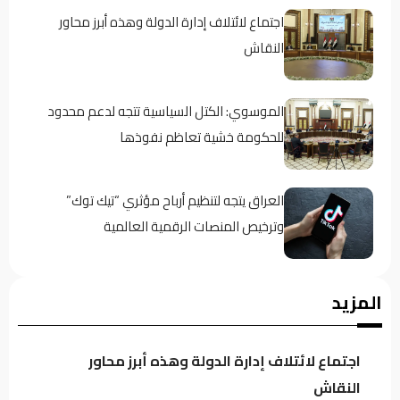
اجتماع لائتلاف إدارة الدولة وهذه أبرز محاور
النقاش
الموسوي: الكتل السياسية تتجه لدعم محدود
للحكومة خشية تعاظم نفوذها
العراق يتجه لتنظيم أرباح مؤثري “تيك توك”
وترخيص المنصات الرقمية العالمية
الكلداني يلتقي وزير العدل لبحث واقع
المزيد
المؤسسات والدوائر العدلية
اجتماع لائتلاف إدارة الدولة وهذه أبرز محاور
الدخيل يجدد دعمه للإيزيديين.. والناجيات: كان
النقاش