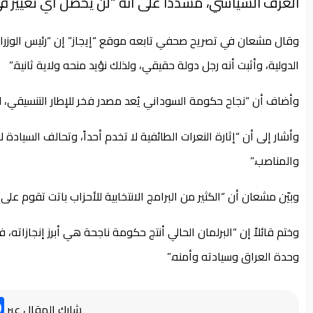
العرف السياسي، مشدداً على أنه “لن يحصل أي تغيير في
وقال مشعان في تصريح صحفي تابعه موقع “إيجاز” إن “رئيس الوزراء
الدولية، وأثبت أنه رجل دولة حقيقي، ولذلك نؤيد منحه ولاية ثانية.”
وأضاف أن “نجاح حكومة السوداني يُعد مصدر فخر للإطار التنسيقي، 
وأشار إلى أن “إثارة النعرات الطائفية لا تخدم أحداً، وتحالف السيادة لا ي
والمناصب.”
وبيّن مشعان أن “الكثير من البرامج الانتخابية للأحزاب باتت تقوم على ا
وختم قائلاً إن “البرلمان الحالي أنتج حكومة ناجحة هي أبرز إنجازاته
وحدة العراق وسيادته وأمنه.”
شارك المقال عبر