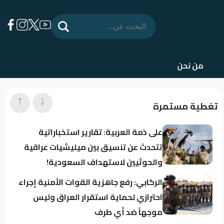
من نحن
↑
↓
تغطية مستمرة
على ذمة العربية: تقارير استخباراتية
تتحدث عن تنسيق بين ميليشيات عراقية
والحوثيين لاستهداف السعودية!
الركابي: رفع جاهزية القوات الأمنية إجراء
احترازي لحماية استقرار العراق وليس
موجهاً ضد أي طرف