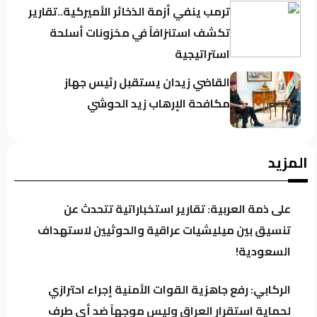
ترمب ينفي أزمة الذخائر الأميركية..تقارير
تكشف استنزافاً في مخزونات أسلحة
استراتيجية
القاضي زيدان يستقبل رئيس جهاز
مكافحة الإرهاب زيد الحوشي
حين يغيب رجال الدولة : تحضر الأزمات .؟
المزيد
على ذمة العربية: تقارير استخباراتية تتحدث عن
كردستان تحت مجهر “صولة الزيدي”..
تنسيق بين ميليشيات عراقية والحوثيين لاستهداف
مطالبات بفتح ملفات النفط والمنافذ
السعودية!
وإيرادات الإقليم
الركابي: رفع جاهزية القوات الأمنية إجراء احترازي
باحث سياسي: النظام في العراق لا يدير
لحماية استقرار العراق وليس موجهاً ضد أي طرف
الأزمات.. بل يصنعها للبقاء