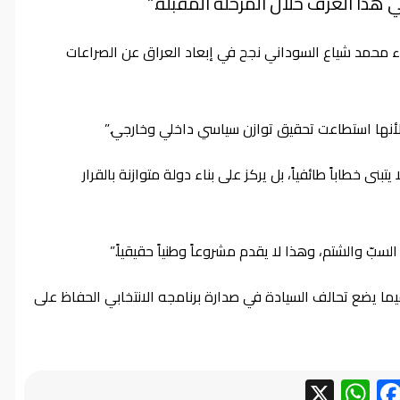
 هذا العرف خلال المرحلة المقبلة.”
 محمد شياع السوداني نجح في إبعاد العراق عن الصراعات
لأنها استطاعت تحقيق توازن سياسي داخلي وخارجي.”
تبنى خطاباً طائفياً، بل يركز على بناء دولة متوازنة بالقرار
لسبّ والشتم، وهذا لا يقدم مشروعاً وطنياً حقيقياً.”
، فيما يضع تحالف السيادة في صدارة برنامجه الانتخابي الحفاظ على
WhatsApp
Facebook
X