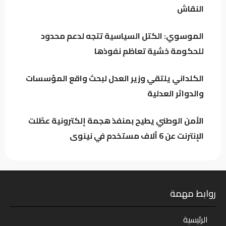
النقاش
العراق يتجه لتنظيم أرباح مؤثري “تيك توك”
وترخيص المنصات الرقمية العالمية
الموسوي: الكتل السياسية تتجه لدعم محدود
للحكومة خشية تعاظم نفوذها
الكلداني يلتقي وزير العدل لبحث واقع
المؤسسات والدوائر العدلية
الكلداني يلتقي وزير العدل لبحث واقع المؤسسات
والدوائر العدلية
الأمن الوطني يطيح بمنفذ هجمة إلكترونية عطّلت
الإنترنت عن 6 آلاف مستخدم في نينوى
روابط مهمة
الرئيسية