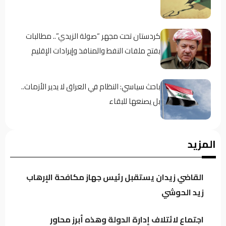
كردستان تحت مجهر “صولة الزيدي”.. مطالبات
بفتح ملفات النفط والمنافذ وإيرادات الإقليم
باحث سياسي: النظام في العراق لا يدير الأزمات..
بل يصنعها للبقاء
اجتماع لائتلاف إدارة الدولة وهذه أبرز محاور
المزيد
النقاش
القاضي زيدان يستقبل رئيس جهاز مكافحة الإرهاب
الموسوي: الكتل السياسية تتجه لدعم محدود
زيد الحوشي
للحكومة خشية تعاظم نفوذها
اجتماع لائتلاف إدارة الدولة وهذه أبرز محاور