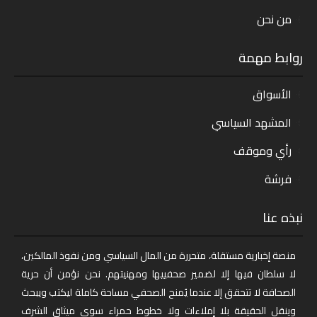
من نحن
روابط مهمة
الأسواق
المشهد السياسي
رأي وموقف
فرشة
نبذه عنا
منصة إخبارية مستقلة، متحررة من المال السياسي ومن نفوذ المالكين،
لا سلطان فيها إلا لضمير صحفييها ومهنيتهم. نحن نؤمن أن حرية
الصحافة لا تتحقق إلا عندما يُمنح الصحفي مساحة كاملة ليكتب ويبحث
وينقل الحقيقة بلا إملاءات ولا خطوط حمراء سوى ميثاق الشرف