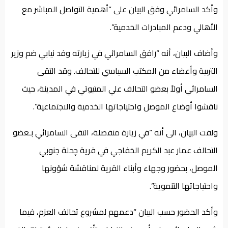
وأكد السامرائي وفق البيان على “أهمية التواصل المباشر مع
الأهالي ودعم المبادرات الخدمية”.
وأضاف البيان، أنه “رافق السامرائي في زيارته وفد نيابي ضم وزير
التربية وأعضاء من المكتب السياسي للتحالف. وقد التقى
السامرائي أولاً بعضو التحالف علي المتيوتي في المدينة، حيث
ناقشوا أوضاع الموصل واحتياجاتها الخدمية والاجتماعية”.
ولفت البيان، الى أنه “في زيارة منفصلة، التقى السامرائي بـعضو
التحالف عمار عبد الكريم الخفاجي في قرية چحلة جنوبي
الموصل، بحضور وجهاء وأبناء القرية لمناقشة شؤونها
واحتياجاتها التنموية”.
وأكد الحضور حسب البيان “دعمهم لمشروع تحالف العزم، فيما