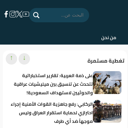
من نحن
↑
↓
تغطية مستمرة
على ذمة العربية: تقارير استخباراتية
تتحدث عن تنسيق بين ميليشيات عراقية
والحوثيين لاستهداف السعودية!
الركابي: رفع جاهزية القوات الأمنية إجراء
احترازي لحماية استقرار العراق وليس
موجهاً ضد أي طرف