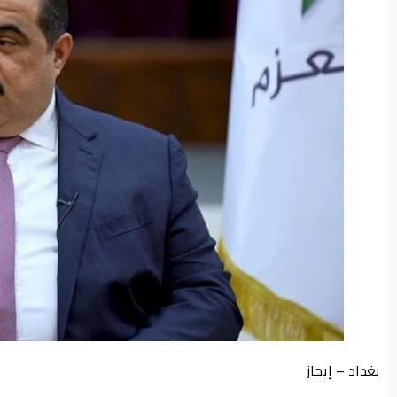
من
نحن
بغداد – إيجاز