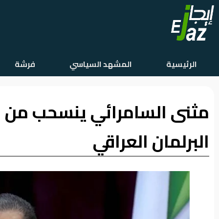
الرئيسية
الرئيسية
المشهد السياسي
فرشة
المشهد
السياسي
مثنى السامرائي ينسحب من س
فرشة
الأسواق
البرلمان العراقي
رأي
وموقف
الفيديوهات