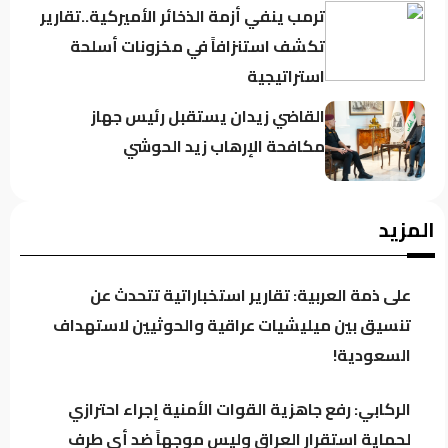
ترمب ينفي أزمة الذخائر الأميركية..تقارير
تكشف استنزافاً في مخزونات أسلحة
استراتيجية
القاضي زيدان يستقبل رئيس جهاز
مكافحة الإرهاب زيد الحوشي
حين يغيب رجال الدولة : تحضر الأزمات .؟
المزيد
على ذمة العربية: تقارير استخباراتية تتحدث عن
كردستان تحت مجهر “صولة الزيدي”..
تنسيق بين ميليشيات عراقية والحوثيين لاستهداف
مطالبات بفتح ملفات النفط والمنافذ
السعودية!
وإيرادات الإقليم
الركابي: رفع جاهزية القوات الأمنية إجراء احترازي
باحث سياسي: النظام في العراق لا يدير
لحماية استقرار العراق وليس موجهاً ضد أي طرف
الأزمات.. بل يصنعها للبقاء