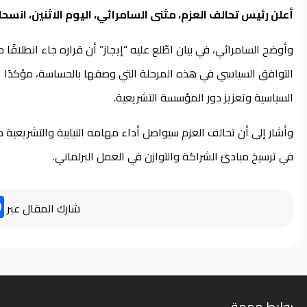
أعلن رئيس تحالف العزم، مثنى السامرائي، اليوم الاثنين، انس
وأوضح السامرائي، في بيان اطّلع عليه “إيجاز” أن قراره جاء انطلاقً
التوافق السياسي في هذه المرحلة التي وصفها بالحساسة، مؤكدًا ال
السياسية وتعزيز دور المؤسسة التشريعية.
وأشار إلى أن تحالف العزم سيواصل أداء مهامه النيابية والتشريعي
في ترسيخ مبادئ الشراكة والتوازن في العمل البرلماني.
شارك المقال عبر
روابط مهمة