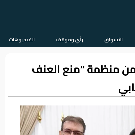
الأسواق
رأي وموقف
الفيديوهات
من منظمة “منع العنف
ابي