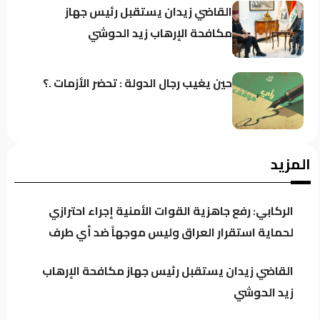
القاضي زيدان يستقبل رئيس جهاز
مكافحة الإرهاب زيد الحوشي
حين يغيب رجال الدولة : تحضر الأزمات .؟
كردستان تحت مجهر “صولة الزيدي”..
المزيد
مطالبات بفتح ملفات النفط والمنافذ
وإيرادات الإقليم
الركابي: رفع جاهزية القوات الأمنية إجراء احترازي
باحث سياسي: النظام في العراق لا يدير
لحماية استقرار العراق وليس موجهاً ضد أي طرف
الأزمات.. بل يصنعها للبقاء
القاضي زيدان يستقبل رئيس جهاز مكافحة الإرهاب
زيد الحوشي
اجتماع لائتلاف إدارة الدولة وهذه أبرز
محاور النقاش