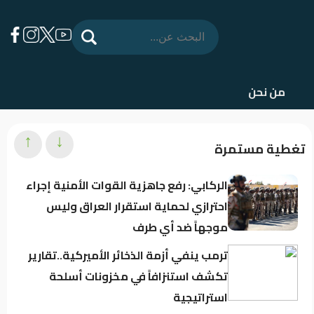
من نحن
↑
↓
تغطية مستمرة
الركابي: رفع جاهزية القوات الأمنية إجراء
احترازي لحماية استقرار العراق وليس
موجهاً ضد أي طرف
ترمب ينفي أزمة الذخائر الأميركية..تقارير
تكشف استنزافاً في مخزونات أسلحة
استراتيجية