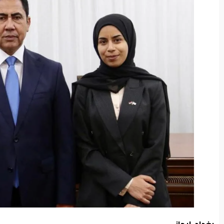
من
نحن