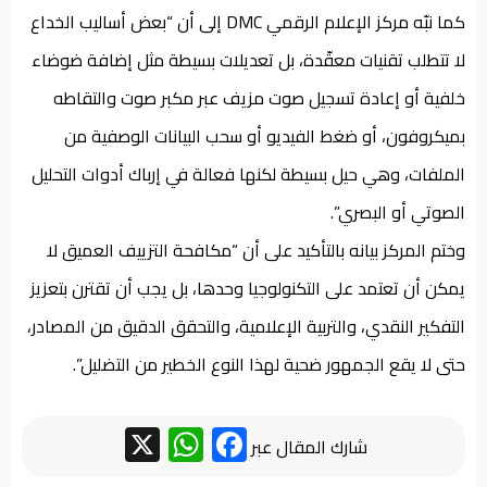
كما نبّه مركز الإعلام الرقمي DMC إلى أن “بعض أساليب الخداع
لا تتطلب تقنيات معقّدة، بل تعديلات بسيطة مثل إضافة ضوضاء
خلفية أو إعادة تسجيل صوت مزيف عبر مكبر صوت والتقاطه
بميكروفون، أو ضغط الفيديو أو سحب البيانات الوصفية من
الملفات، وهي حيل بسيطة لكنها فعالة في إرباك أدوات التحليل
الصوتي أو البصري”.
وختم المركز بيانه بالتأكيد على أن “مكافحة التزييف العميق لا
يمكن أن تعتمد على التكنولوجيا وحدها، بل يجب أن تقترن بتعزيز
التفكير النقدي، والتربية الإعلامية، والتحقق الدقيق من المصادر،
حتى لا يقع الجمهور ضحية لهذا النوع الخطير من التضليل”.
WhatsApp
Facebook
X
شارك المقال عبر