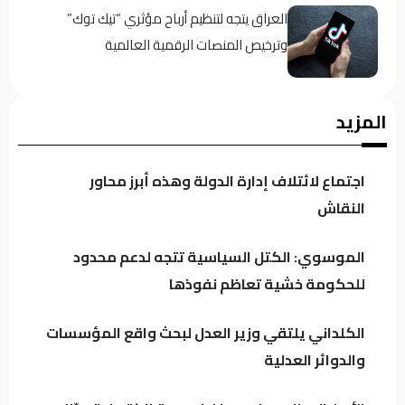
العراق يتجه لتنظيم أرباح مؤثري “تيك توك”
وترخيص المنصات الرقمية العالمية
الكلداني يلتقي وزير العدل لبحث واقع
المزيد
المؤسسات والدوائر العدلية
اجتماع لائتلاف إدارة الدولة وهذه أبرز محاور
الدخيل يجدد دعمه للإيزيديين.. والناجيات: كان
النقاش
سنداً لقضيتنا في كل المحافل
الموسوي: الكتل السياسية تتجه لدعم محدود
للحكومة خشية تعاظم نفوذها
الأمن الوطني يطيح بمنفذ هجمة إلكترونية عطّلت
الإنترنت عن 6 آلاف مستخدم في نينوى
الكلداني يلتقي وزير العدل لبحث واقع المؤسسات
والدوائر العدلية
كيف حمت دماء العراقيين دول الجوار؟