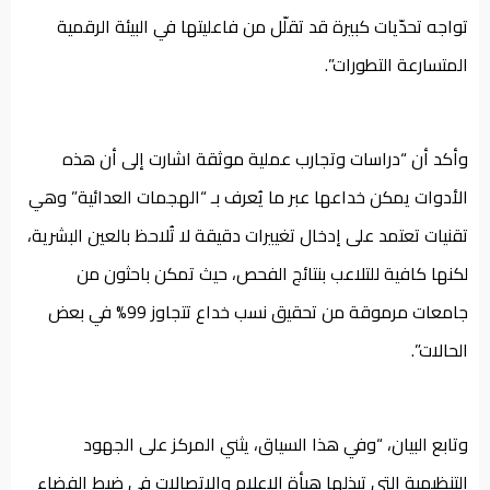
تواجه تحدّيات كبيرة قد تقلّل من فاعليتها في البيئة الرقمية
المتسارعة التطورات”.
وأكد أن “دراسات وتجارب عملية موثقة اشارت إلى أن هذه
الأدوات يمكن خداعها عبر ما يُعرف بـ “الهجمات العدائية” وهي
تقنيات تعتمد على إدخال تغييرات دقيقة لا تُلاحظ بالعين البشرية،
لكنها كافية للتلاعب بنتائج الفحص، حيث تمكن باحثون من
جامعات مرموقة من تحقيق نسب خداع تتجاوز 99% في بعض
الحالات”.
وتابع البيان، “وفي هذا السياق، يثني المركز على الجهود
التنظيمية التي تبذلها هيأة الإعلام والاتصالات في ضبط الفضاء