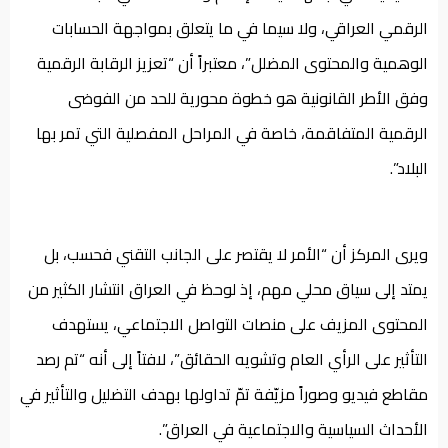
الرقمي العراقي، ولا سيما في ما يتعلق بمواجهة الحسابات
الوهمية والمحتوى المضلل”، معتبراً أن “تعزيز الرقابة الرقمية
وفق الأطر القانونية هو خطوة محورية للحد من الفوضى
الرقمية المتفاقمة، خاصة في المراحل المفصلية التي تمر بها
البلاد”.
ويرى المركز أن “الأمر لا يقتصر على الجانب التقني فحسب، بل
يمتد إلى سياق محلي مهم، إذ لوحظ في العراق انتشار الكثير من
المحتوى المزيف على منصات التواصل الاجتماعي، يستهدف
التأثير على الرأي العام وتشويه الحقائق”، لافتاً إلى أنه “تم رصد
مقاطع فيديو وصوراً مزيّفة تمّ تداولها بهدف التضليل والتأثير في
الأحداث السياسية والاجتماعية في العراق”.