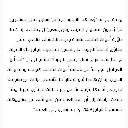
ولفت الى انه “يُعد هذا التهديد جزءاً من سباق تقني مستمر بين
مَن يُنتجون المحتوى المزيف ومَن يسعون إلى كشفه، إذ كلما
طوّرت أدوات الكشف تقنيات جديدة لاكتشاف التلاعب، عمل
مطوّرو أنظمة التزييف على تحسين نماذجهم لتجاوز تلك التقنيات،
في ما يشبه سباق تسلّح رقمي لا يهدأ”، مشيرا الى ان “أحد أبرز
العوامل التي تحدّ من فعالية أدوات الكشف هو محدودية بيانات
التدريب، إذ أن هذه الأدوات غالباً ما تُدرّب على بيانات غير متنوعة،
ما يجعل أداءها يتراجع عند مواجهة حالات لم تُدرّب عليها، وقد
خلصت دراسات إلى أن دقة العديد من الكواشف في سيناريوهات
حقيقية لا تتجاوز 69%، أي بما يقارب رمي العملة”.