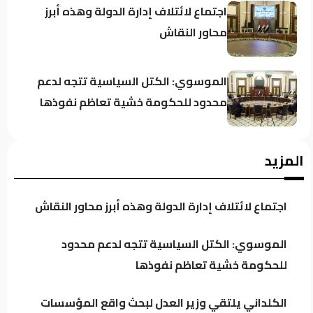
اجتماع لائتلاف إدارة الدولة وهذه أبرز
محاور النقاش
الموسوي: الكتل السياسية تتجه لدعم
محدود للحكومة خشية تعاظم نفوذها
العراق يتجه لتنظيم أرباح مؤثري “تيك
المزيد
توك” وترخيص المنصات الرقمية العالمية
اجتماع لائتلاف إدارة الدولة وهذه أبرز محاور النقاش
الكلداني يلتقي وزير العدل لبحث واقع
المؤسسات والدوائر العدلية
الموسوي: الكتل السياسية تتجه لدعم محدود
للحكومة خشية تعاظم نفوذها
الدخيل يجدد دعمه للإيزيديين.. والناجيات:
الكلداني يلتقي وزير العدل لبحث واقع المؤسسات
كان سنداً لقضيتنا في كل المحافل