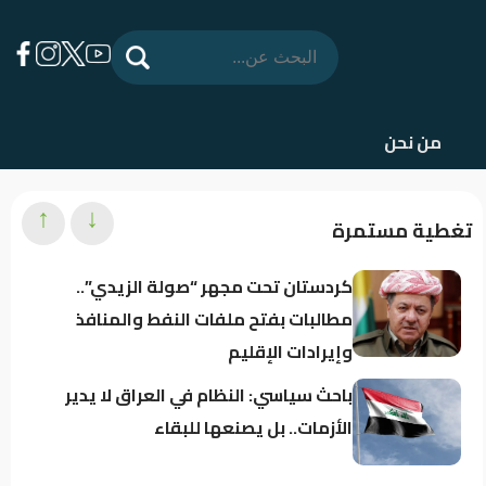
من نحن
↑
↓
تغطية مستمرة
كردستان تحت مجهر “صولة الزيدي”..
مطالبات بفتح ملفات النفط والمنافذ
وإيرادات الإقليم
باحث سياسي: النظام في العراق لا يدير
الأزمات.. بل يصنعها للبقاء