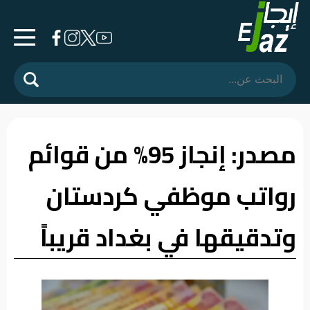
الرئيسية
المشهد
السياسي
مصدر: إنجاز 95% من قوائم
فرشة
رواتب موظفي كردستان
الأسواق
رأي
وتدقيقها في بغداد قريباً
وموقف
الفيديوهات