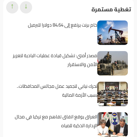
↑
↓
تغطية مستمرة
خام برنت يرتفع إلى 84.64 دولارا للبرميل
مصدر أمني: تشكيل قيادة عمليات البادية لتعزيز
الأمن والاستقرار
تحرك نيابي لتجميد عمل مجالس المحافظات..
بسبب الأزمة المالية
العراق يوقع اتفاق تفاهم مع تركيا في مجال
الإدارة الذكية للمياه