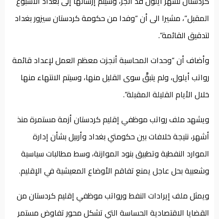
كردستان لشهر أيلول قد أُنجز، وسيتم إرسالها إلى بغداد الأسبوع
المقبل”، مشيرا الى أن “وفدا من حكومة كردستان سيزور بغداد
لتدقيق القائمة”.
وأضاف أن “وحدات المحاسبة أنجزت معظم العمل لإعداد قائمة
رواتب أيلول، ولم يتبقَّ سوى القليل منها، وسيتم الانتهاء منها
خلال الأيام القليلة المقبلة”.
ويشهد ملف رواتب موظفي إقليم كردستان أزمة مستمرة منذ
أشهر، نتيجة خلافات بين حكومتي بغداد وأربيل بشأن إدارة
الموارد النفطية وتطبيق بنود الموازنة، وسط مطالبات سياسية
وشعبية بحل عاجل يمنع تفاقم الأوضاع المعيشية في الإقليم.
ويمثل ملف إيرادات النفط ورواتب موظفي إقليم كردستان من
القضايا الاقتصادية الحساسة التي تشكل محور تفاوض مستمر