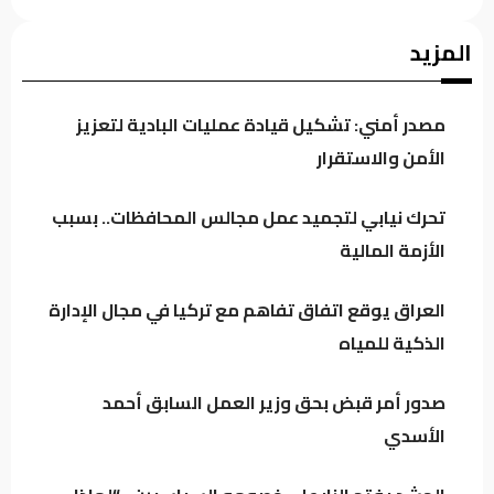
صدور أمر قبض بحق وزير العمل السابق أحمد
المزيد
الأسدي
مصدر أمني: تشكيل قيادة عمليات البادية لتعزيز
الحشد يفتح النار على خصومه السياسيين.. “لماذا
الأمن والاستقرار
تستثمرون دماء الشهداء؟”
تحرك نيابي لتجميد عمل مجالس المحافظات.. بسبب
الأزمة المالية
إمكانيات محدودة ومشاريع متواصلة.. الدخيل
يدفع بإعمار الموصل إلى الأمام دون توقف
العراق يوقع اتفاق تفاهم مع تركيا في مجال الإدارة
الذكية للمياه
مصادر: عودة قيادات بارزة إلى ائتلاف السوداني..
الفياض والأسدي في صدارة المشهد
صدور أمر قبض بحق وزير العمل السابق أحمد
الأسدي