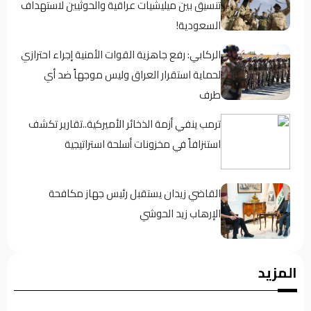
تنسيق بين ميليشيات عراقية والحوثيين لاستهداف
السعودية!
الركابي: رفع جاهزية القوات الأمنية إجراء احترازي
لحماية استقرار العراق وليس موجهاً ضد أي
طرف
ترمب ينفي أزمة الذخائر الأميركية..تقارير تكشف
استنزافاً في مخزونات أسلحة استراتيجية
القاضي زيدان يستقبل رئيس جهاز مكافحة
الإرهاب زيد الحوشي
حين يغيب رجال الدولة : تحضر الأزمات .؟
المزيد