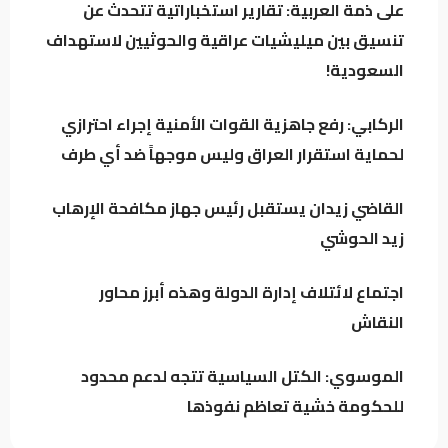
على ذمة العربية: تقارير استخباراتية تتحدث عن
كردستان تحت مجهر “صولة الزيدي”.. مطالبات
تنسيق بين ميليشيات عراقية والحوثيين لاستهداف
بفتح ملفات النفط والمنافذ وإيرادات الإقليم
السعودية!
الركابي: رفع جاهزية القوات الأمنية إجراء احترازي
باحث سياسي: النظام في العراق لا يدير الأزمات..
لحماية استقرار العراق وليس موجهاً ضد أي طرف
بل يصنعها للبقاء
القاضي زيدان يستقبل رئيس جهاز مكافحة الإرهاب
اجتماع لائتلاف إدارة الدولة وهذه أبرز محاور
زيد الحوشي
النقاش
اجتماع لائتلاف إدارة الدولة وهذه أبرز محاور
النقاش
الموسوي: الكتل السياسية تتجه لدعم محدود
للحكومة خشية تعاظم نفوذها