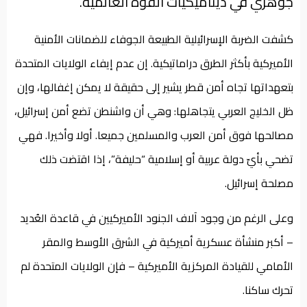
جوهري في ديناميكيات القوة العالمية.
كشفت الضربة الإسرائيلية الطبيعة الجوفاء للضمانات الأمنية
الأميركية بأكثر الطرق دراماتيكية. إن عدم إيفاء الولايات المتحدة
بتعهداتها تجاه أمن قطر يشير إلى حقيقة لا يمكن إغفالها، وإن
ظل الخليج العربي يتجاهلها: وهي أن واشنطن تضع أمن إسرائيل،
مصالحها فوق أمن العرب والمسلمين جميعا. أولا وأخيرا. فهي
تضحي بأيّ دولة عربية أو إسلامية “حليفة”، إذا اقتضت ذلك
مصلحة إسرائيل.
وعلى الرغم من وجود آلاف الجنود الأميركيين في قاعدة العُديد
– أكبر منشأة عسكرية أميركية في الشرق الأوسط والمقر
الأمامي للقيادة المركزية الأميركية – فإن الولايات المتحدة لم
تحرك ساكنا.