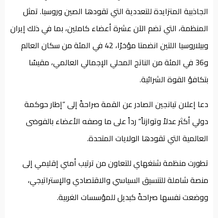
الجاذبية المتزايدة للتعددية التي تقودها الصين وروسيا. تمثل
المنظمة، التي تضم الآن عشرة أعضاء كاملين، بما في ذلك إيران
وبيلاروسيا اللتين انضمتا مؤخرًا، 42 في المئة من سكان العالم
و36 في المئة من الناتج المحلي الإجمالي العالمي، مقيسًا
بتكافؤ القوة الشرائية.
دعا إعلان تيانجين الصادر عن القمة صراحةً إلى ”إطار حوكمة
دولي أكثر عدلاً وتوازناً“ رداً على ما وصفه الأعضاء بالفوضى
العالمية التي تقودها الولايات المتحدة.
تطورت منظمة شنغهاي للتعاون من ترتيب أمني إقليمي إلى
منصة شاملة للتنسيق السياسي والاقتصادي والإستراتيجي،
ووضعت نفسها صراحةً كبديل للمؤسسات الغربية.