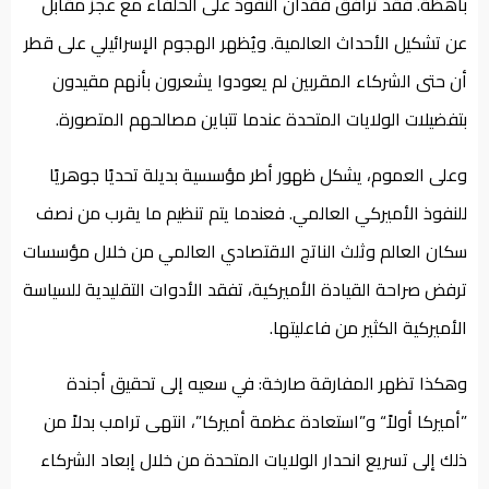
باهظة. فقد ترافق فقدان النفوذ على الحلفاء مع عجز مقابل
عن تشكيل الأحداث العالمية. ويُظهر الهجوم الإسرائيلي على قطر
أن حتى الشركاء المقربين لم يعودوا يشعرون بأنهم مقيدون
بتفضيلات الولايات المتحدة عندما تتباين مصالحهم المتصورة.
وعلى العموم، يشكل ظهور أطر مؤسسية بديلة تحديًا جوهريًا
للنفوذ الأميركي العالمي. فعندما يتم تنظيم ما يقرب من نصف
سكان العالم وثلث الناتج الاقتصادي العالمي من خلال مؤسسات
ترفض صراحة القيادة الأميركية، تفقد الأدوات التقليدية للسياسة
الأميركية الكثير من فاعليتها.
وهكذا تظهر المفارقة صارخة: في سعيه إلى تحقيق أجندة
”أميركا أولاً“ و”استعادة عظمة أميركا”، انتهى ترامب بدلاً من
ذلك إلى تسريع انحدار الولايات المتحدة من خلال إبعاد الشركاء