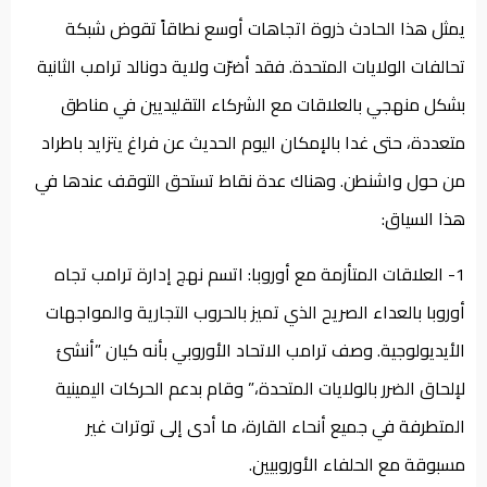
يمثل هذا الحادث ذروة اتجاهات أوسع نطاقاً تقوض شبكة
تحالفات الولايات المتحدة. فقد أضرّت ولاية دونالد ترامب الثانية
بشكل منهجي بالعلاقات مع الشركاء التقليديين في مناطق
متعددة، حتى غدا بالإمكان اليوم الحديث عن فراغ يتزايد باطراد
من حول واشنطن. وهناك عدة نقاط تستحق التوقف عندها في
هذا السياق:
1- العلاقات المتأزمة مع أوروبا: اتسم نهج إدارة ترامب تجاه
أوروبا بالعداء الصريح الذي تميز بالحروب التجارية والمواجهات
الأيديولوجية. وصف ترامب الاتحاد الأوروبي بأنه كيان ”أنشئ
لإلحاق الضرر بالولايات المتحدة،” وقام بدعم الحركات اليمينية
المتطرفة في جميع أنحاء القارة، ما أدى إلى توترات غير
مسبوقة مع الحلفاء الأوروبيين.