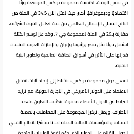
في نفس الوقت، اكتسبت مجموعة بريكس الموسعة وزنًا
اقتصاديًا وديموغرافيًا أكبر، حيث تمثل الآن 34.5 في المئة من
الناتج المحلي الإجمالي العالمي من حيث تعادل القوة الشرائية،
مقارنة بـ29 في المئة لمجموعة جي 7. وقد عزز توسع الكتلة
ليشمل دولًا مثل مصر وإثيوبيا وإيران والإمارات العربية المتحدة
قدرتها على التأثير في أسواق الطاقة العالمية وتطوير البنية
التحتية.
تسعى دول مجموعة بريكس+ بنشاط إلى إيجاد آليات لتقليل
الاعتماد على الدولار الأميركي في التجارة الدولية، مع تزايد
الترابط بين الدول الأعضاء مدفوعًا بتكثيف التعاون متعدد
الأطراف. ويمثل تركيز المجموعة على المعاملات بالعملة
المحلية والمؤسسات المالية البديلة تحديًا مباشرًا للنظام النقدي
الدولي القائم على الدولار الذي دعّم نفوذ الولايات المتحدة