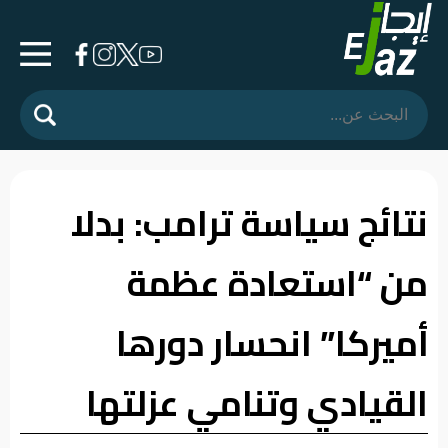
الرئيسية
المشهد
السياسي
نتائج سياسة ترامب: بدلا
فرشة
من “استعادة عظمة
الأسواق
رأي
أميركا” انحسار دورها
وموقف
القيادي وتنامي عزلتها
الفيديوهات