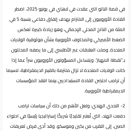
في قمة الناتو التي عقدت في لاهاي في يونيو 2025، اضطر
القادة الأوروبيون إلى الالتزام بهدف إنفاق دفاعي بنسبة 5 في
المئة من الناتج المحلي الإجمالي، وهو زيادة كبيرة تعكس
الضغط الأميركي والمخاوف الأوروبية بشأن موثوقية الولايات
المتحدة. وصلت العلاقات عبر الأطلسي إلى ما يصفه المحللون
بـ”نقطة الانهيار“. ويتساءل المسؤولون الأوروبيون سراً عما إذا
كانت الولايات المتحدة لا تزال ملتزمة بالقيم الديمقراطية، لاسيما
أن ترامب احتضن القادة الاستبداديين بينما انتقد المؤسسات
الديمقراطية الأوروبية.
2- التحدي الهندي: ولعل الأهم من ذلك أن سياسات ترامب
دفعت الهند، التي تُعتبر تقليديًا شريكًا إستراتيجيا رئيسيًا في احتواء
الصين، إلى التقرب من بكين وموسكو. وقد أدى فرض تعريفات