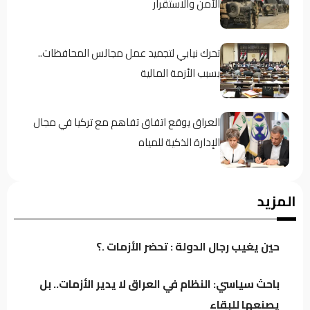
الأمن والاستقرار
تحرك نيابي لتجميد عمل مجالس المحافظات..
بسبب الأزمة المالية
العراق يوقع اتفاق تفاهم مع تركيا في مجال
الإدارة الذكية للمياه
صدور أمر قبض بحق وزير العمل السابق أحمد
المزيد
الأسدي
حين يغيب رجال الدولة : تحضر الأزمات .؟
الحشد يفتح النار على خصومه السياسيين.. “لماذا
تستثمرون دماء الشهداء؟”
باحث سياسي: النظام في العراق لا يدير الأزمات.. بل
يصنعها للبقاء