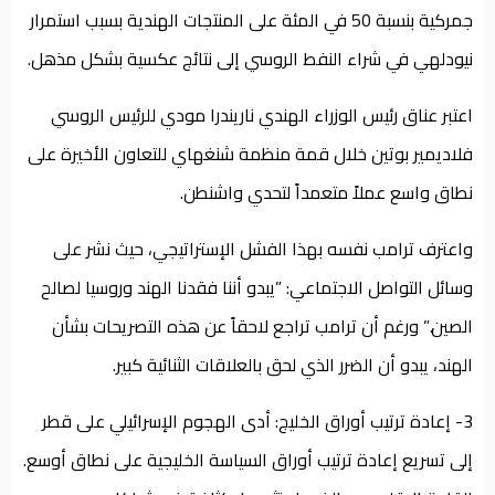
جمركية بنسبة 50 في المئة على المنتجات الهندية بسبب استمرار
نيودلهي في شراء النفط الروسي إلى نتائج عكسية بشكل مذهل.
اعتبر عناق رئيس الوزراء الهندي ناريندرا مودي للرئيس الروسي
فلاديمير بوتين خلال قمة منظمة شنغهاي للتعاون الأخيرة على
نطاق واسع عملاً متعمداً لتحدي واشنطن.
واعترف ترامب نفسه بهذا الفشل الإستراتيجي، حيث نشر على
وسائل التواصل الاجتماعي: ”يبدو أننا فقدنا الهند وروسيا لصالح
الصين.” ورغم أن ترامب تراجع لاحقاً عن هذه التصريحات بشأن
الهند، يبدو أن الضرر الذي لحق بالعلاقات الثنائية كبير.
3- إعادة ترتيب أوراق الخليج: أدى الهجوم الإسرائيلي على قطر
إلى تسريع إعادة ترتيب أوراق السياسة الخليجية على نطاق أوسع.