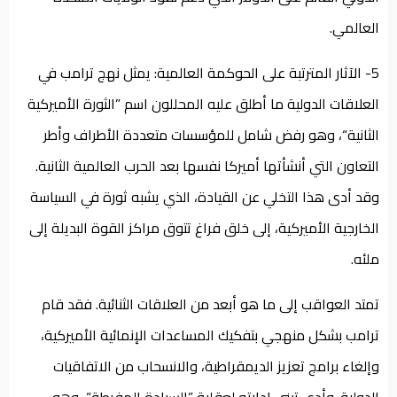
العالمي.
5- الآثار المترتبة على الحوكمة العالمية: يمثل نهج ترامب في
العلاقات الدولية ما أطلق عليه المحللون اسم ”الثورة الأميركية
الثانية“، وهو رفض شامل للمؤسسات متعددة الأطراف وأطر
التعاون التي أنشأتها أميركا نفسها بعد الحرب العالمية الثانية.
وقد أدى هذا التخلي عن القيادة، الذي يشبه ثورة في السياسة
الخارجية الأميركية، إلى خلق فراغ تتوق مراكز القوة البديلة إلى
ملئه.
تمتد العواقب إلى ما هو أبعد من العلاقات الثنائية. فقد قام
ترامب بشكل منهجي بتفكيك المساعدات الإنمائية الأميركية،
وإلغاء برامج تعزيز الديمقراطية، والانسحاب من الاتفاقيات
الدولية. وأدى تبني إدارته لعقلية ”السيادة المفرطة“، وهو