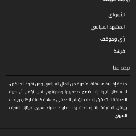
الأسواق
المشهد السياسي
رأي وموقف
فرشة
نبذه عنا
منصة إخبارية مستقلة، متحررة من المال السياسي ومن نفوذ المالكين،
لا سلطان فيها إلا لضمير صحفييها ومهنيتهم. نحن نؤمن أن حرية
الصحافة لا تتحقق إلا عندما يُمنح الصحفي مساحة كاملة ليكتب ويبحث
وينقل الحقيقة بلا إملاءات ولا خطوط حمراء سوى ميثاق الشرف
المهني.