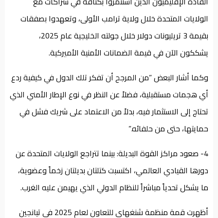
القادة الإقليميون الذين استثمروا بكثافة في شراكات مع
الولايات المتحدة خلال ولاية ترامب الأولى، وتعهدوا بصفقات
بقيمة 3 تريليونات دولار خلال جولته الخليجية عام 2025،
يشككون الآن في قيمة الضمانات الأمنية الأميركية.
وكما أشار البعض ”من المرجح أن تفكر تلك الدول في كيفية ردع
أي هجمات مستقبلية، فضلاً عن النظر في نوع الإطار الأمني الذي
تحتاج إلى الاستثمار فيه، بدلاً من الاعتماد على شريك فشل في
حمايتها، حتى من حلفائه.”
4- صعود مراكز القوة البديلة: بينما تتراجع الولايات المتحدة عن
دورها القيادي العالمي، اكتسبت كتلتان بديلتان زخماً وعضوية،
ما يشكل تحدياً مباشراً للنظام الدولي الذي يهيمن عليه الغرب.
أظهرت قمة منظمة شنغهاي للتعاون لعام 2025 في تيانجين