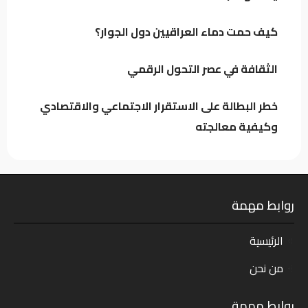
إمكانيات محدودة ومشاريع متواصلة.. الدخيل
كيف حمت دماء العراقيين دول الجوار؟
يدفع بإعمار الموصل إلى الأمام دون توقف
الثقافة في عصر التحول الرقمي
مصادر: عودة قيادات بارزة إلى ائتلاف السوداني..
خطر البطالة على الاستقرار الاجتماعي والاقتصادي
الفياض والأسدي في صدارة المشهد
وكيفية معالجته
روابط مهمة
الرئيسية
من نحن
روابط مهمة