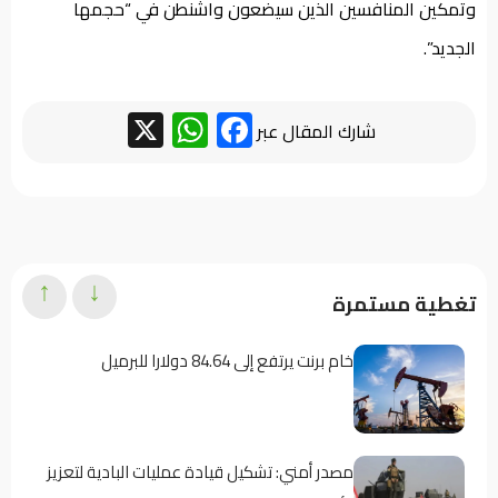
وتمكين المنافسين الذين سيضعون واشنطن في “حجمها
الجديد”.
WhatsApp
Facebook
X
شارك المقال عبر
↑
↓
تغطية مستمرة
خام برنت يرتفع إلى 84.64 دولارا للبرميل
مصدر أمني: تشكيل قيادة عمليات البادية لتعزيز