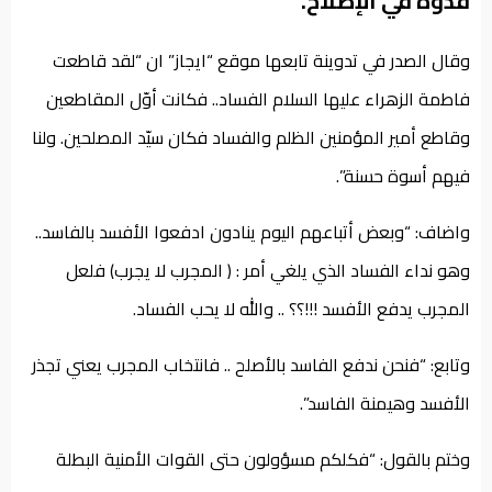
قدوة في الإصلاح.
وقال الصدر في تدوينة تابعها موقع “ايجاز” ان “لقد قاطعت
فاطمة الزهراء عليها السلام الفساد.. فكانت أوّل المقاطعين
وقاطع أمير المؤمنين الظلم والفساد فكان سيّد المصلحين. ولنا
فيهم أسوة حسنة”.
واضاف: “وبعض أتباعهم اليوم ينادون ادفعوا الأفسد بالفاسد..
وهو نداء الفساد الذي يلغي أمر : ( المجرب لا يجرب) فلعل
المجرب يدفع الأفسد !!!؟؟ .. والله لا يحب الفساد.
وتابع: “فنحن ندفع الفاسد بالأصلح .. فانتخاب المجرب يعني تجذر
الأفسد وهيمنة الفاسد”.
وختم بالقول: “فكلكم مسؤولون حتى القوات الأمنية البطلة