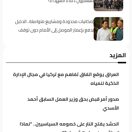
تستثمرون دماء الشهداء؟”
إمكانيات محدودة ومشاريع متواصلة.. الدخيل
يدفع بإعمار الموصل إلى الأمام دون توقف
مصادر: عودة قيادات بارزة إلى ائتلاف السوداني..
المزيد
الفياض والأسدي في صدارة المشهد
العراق يوقع اتفاق تفاهم مع تركيا في مجال الإدارة
تنسيق متصاعد بين بغداد وأربيل.. دعم كردي
الذكية للمياه
لحصر السلاح وتحرك لتقريب العراق وسوريا
صدور أمر قبض بحق وزير العمل السابق أحمد
الأسدي
زنكنة يحذّر بغداد: التحالفات الإقليمية قد تجرّ
العراق إلى المحاور وتقيّد استقلال قراره
الحشد يفتح النار على خصومه السياسيين.. “لماذا