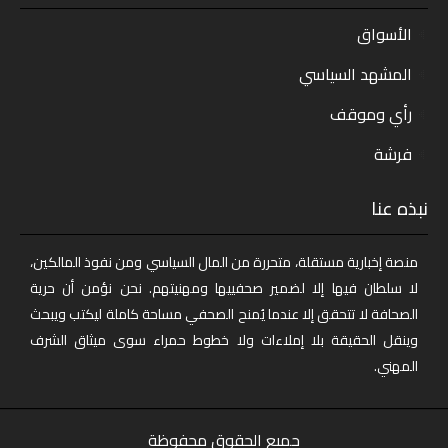
الأسواق
المشهد السياسي
رأي وموقف
فرشة
نبذه عنا
منصة إخبارية مستقلة، متحررة من المال السياسي ومن نفوذ المالكين،
لا سلطان فيها إلا لضمير صحفييها ومهنيتهم. نحن نؤمن أن حرية
الصحافة لا تتحقق إلا عندما يُمنح الصحفي مساحة كاملة ليكتب ويبحث
وينقل الحقيقة بلا إملاءات ولا خطوط حمراء سوى ميثاق الشرف
المهني.
جميع الحقوق محفوظة