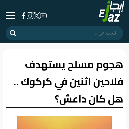
الرئيسية
المشهد
السياسي
هجوم مسلح يستهدف
فرشة
فلاحين اثنين في كركوك ..
الأسواق
رأي
هل كان داعش؟
وموقف
الفيديوهات