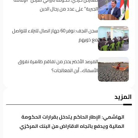
الجبرية” على عدد من رجال الدين
سجن النجف: نوفر 60 جهاز اتصال للنزلاء للتواصل
مع ذويهم
المرصد الأخضر يحذر من تفاقم ظاهرة نفوق
الأسماك.. أين المعالجات؟
تراجع خام البصرة وسط استمرار التذبذب في
المزيد
السوق النفطي
الهاشمي: الإطار الحاكم يتدخل بقرارات الحكومة
قبل أسابيع من عرضه.. مسلسل “مطاردة صدام”
المالية ويدفع باتجاه الاقتراض من البنك المركزي
يثير الجدل