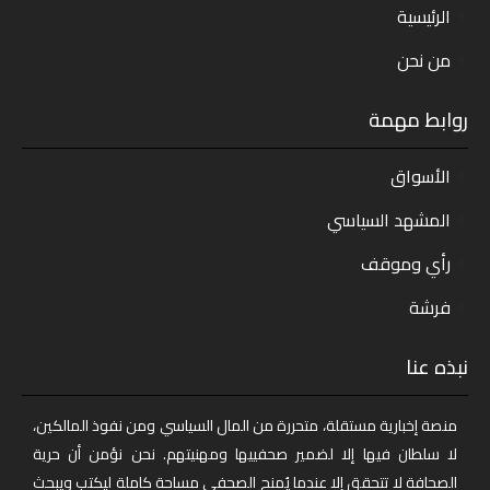
الرئيسية
من نحن
روابط مهمة
الأسواق
المشهد السياسي
رأي وموقف
فرشة
نبذه عنا
منصة إخبارية مستقلة، متحررة من المال السياسي ومن نفوذ المالكين،
لا سلطان فيها إلا لضمير صحفييها ومهنيتهم. نحن نؤمن أن حرية
الصحافة لا تتحقق إلا عندما يُمنح الصحفي مساحة كاملة ليكتب ويبحث