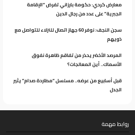
معارض كردي: حكومة بارزاني تفرض “الإقامة
الجبرية” على عدد من رجال الدين
على ذمة العربية: تقارير استخباراتية تتحدث عن
تنسيق بين ميليشيات عراقية والحوثيين لاستهداف
سجن النجف: نوفر 60 جهاز اتصال للنزلاء للتواصل مع
السعودية!
ذويهم
الركابي: رفع جاهزية القوات الأمنية إجراء احترازي
لحماية استقرار العراق وليس موجهاً ضد أي
المرصد الأخضر يحذر من تفاقم ظاهرة نفوق
طرف
الأسماك.. أين المعالجات؟
قبل أسابيع من عرضه.. مسلسل “مطاردة صدام” يثير
الجدل
روابط مهمة