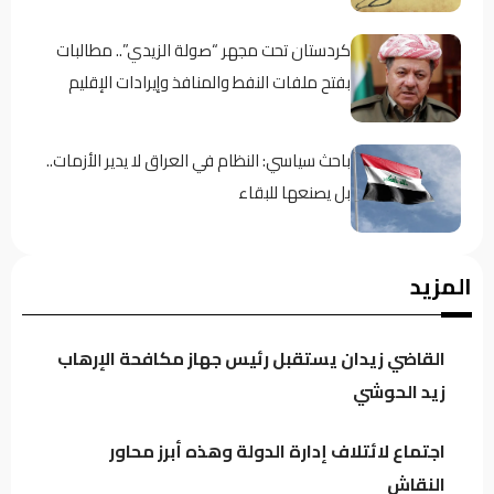
كردستان تحت مجهر “صولة الزيدي”.. مطالبات
بفتح ملفات النفط والمنافذ وإيرادات الإقليم
باحث سياسي: النظام في العراق لا يدير الأزمات..
بل يصنعها للبقاء
اجتماع لائتلاف إدارة الدولة وهذه أبرز محاور
المزيد
النقاش
القاضي زيدان يستقبل رئيس جهاز مكافحة الإرهاب
الموسوي: الكتل السياسية تتجه لدعم محدود
زيد الحوشي
للحكومة خشية تعاظم نفوذها
اجتماع لائتلاف إدارة الدولة وهذه أبرز محاور
النقاش
العراق يتجه لتنظيم أرباح مؤثري “تيك توك”