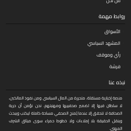
من نحن
روابط مهمة
الأسواق
المشهد السياسي
رأي وموقف
فرشة
نبذه عنا
منصة إخبارية مستقلة، متحررة من المال السياسي ومن نفوذ المالكين،
لا سلطان فيها إلا لضمير صحفييها ومهنيتهم. نحن نؤمن أن حرية
الصحافة لا تتحقق إلا عندما يُمنح الصحفي مساحة كاملة ليكتب ويبحث
وينقل الحقيقة بلا إملاءات ولا خطوط حمراء سوى ميثاق الشرف
المهني.