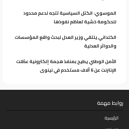
وترخيص المنصات الرقمية العالمية
الموسوي: الكتل السياسية تتجه لدعم محدود
للحكومة خشية تعاظم نفوذها
الكلداني يلتقي وزير العدل لبحث واقع
المؤسسات والدوائر العدلية
الكلداني يلتقي وزير العدل لبحث واقع المؤسسات
والدوائر العدلية
الأمن الوطني يطيح بمنفذ هجمة إلكترونية عطّلت
الإنترنت عن 6 آلاف مستخدم في نينوى
روابط مهمة
الرئيسية