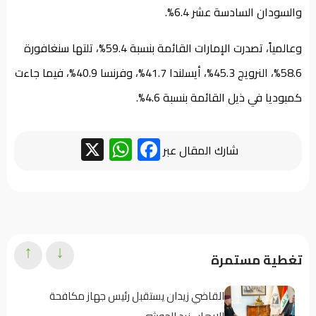
والسودان السادسة عشر 6.4%.
وعالمياً، تصدرت الإمارات القائمة بنسبة 59.4%، تلتها سنغافورة
58.6%، النرويج 45.3%، أيسلندا 41.7%، وفرنسا 40.9%، فيما جاءت
كمبوديا في ذيل القائمة بنسبة 4.6%.
WhatsApp
Facebook
X
شارك المقال عبر
↑
↓
تغطية مستمرة
القاضي زيدان يستقبل رئيس جهاز مكافحة