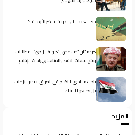
الإرهاب زيد الحوشي
حين يغيب رجال الدولة : تحضر الأزمات .؟
كردستان تحت مجهر “صولة الزيدي”.. مطالبات
بفتح ملفات النفط والمنافذ وإيرادات الإقليم
باحث سياسي: النظام في العراق لا يدير الأزمات..
بل يصنعها للبقاء
اجتماع لائتلاف إدارة الدولة وهذه أبرز محاور
المزيد
النقاش