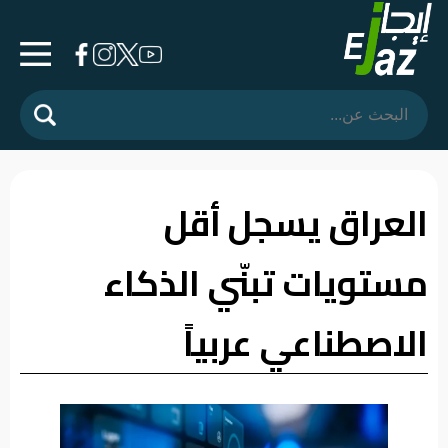
الرئيسية
المشهد
السياسي
العراق يسجل أقل
فرشة
مستويات تبنّي الذكاء
الأسواق
رأي
الاصطناعي عربياً
وموقف
الفيديوهات