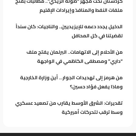
كردستان تحت مجهر “صولة الزيدي”.. مطالبات بفتح
الموسوي: الكتل السياسية تتجه لدعم محدود
ملفات النفط والمنافذ وإيرادات الإقليم
للحكومة خشية تعاظم نفوذها
الدخيل يجدد دعمه للإيزيديين.. والناجيات: كان سنداً
لقضيتنا في كل المحافل
العراق يتجه لتنظيم أرباح مؤثري “تيك توك”
وترخيص المنصات الرقمية العالمية
من الأحلام إلى الاتهامات.. البرلمان يفتح ملف
“داري” ومصطفى الكاظمي في الواجهة
الكلداني يلتقي وزير العدل لبحث واقع
المؤسسات والدوائر العدلية
من هرمز إلى تهديدات الجوار… أين وزارة الخارجية
وماذا يفعل فؤاد حسين؟
تقديرات: الشرق الأوسط يقترب من تصعيد عسكري
وسط ترقب لتحركات أميركية