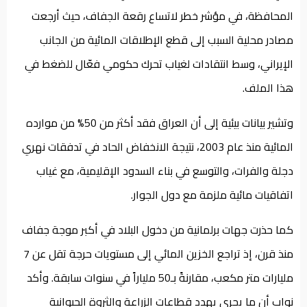
المحافظة، في مؤشر خطر لاتساع رقعة الجفاف، حيث أرجعت
مصادر محلية السبب إلى قطع الإطلاقات المائية من الجانب
الإيراني، وسط انتقادات لغياب تحرك حكومي فعّال للضغط في
هذا الملف.
وتشير بيانات بيئية إلى أن العراق فقد أكثر من 50% من موارده
المائية منذ عام 2003، نتيجة الانخفاض الحاد في تدفقات نهري
دجلة والفرات، والتوسع في بناء السدود الإقليمية، مع غياب
اتفاقيات مائية ملزمة مع دول الجوار.
كما حذرت جهات برلمانية من دخول البلاد في أكبر موجة جفاف
منذ قرن، إذ تراجع الخزين المائي إلى مستويات حرجة تقل عن 7
مليارات متر مكعب، مقارنةً بـ50 ملياراً في سنوات سابقة. وأكد
نواب أن ما يجري يهدد قطاعات الزراعة والثروة الحيوانية