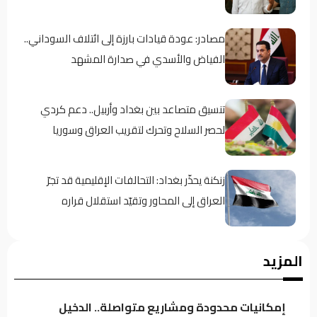
مصادر: عودة قيادات بارزة إلى ائتلاف السوداني..
الفياض والأسدي في صدارة المشهد
تنسيق متصاعد بين بغداد وأربيل.. دعم كردي
لحصر السلاح وتحرك لتقريب العراق وسوريا
زنكنة يحذّر بغداد: التحالفات الإقليمية قد تجرّ
العراق إلى المحاور وتقيّد استقلال قراره
الهاشمي: الإطار الحاكم يتدخل بقرارات الحكومة
المزيد
المالية ويدفع باتجاه الاقتراض من البنك المركزي
إمكانيات محدودة ومشاريع متواصلة.. الدخيل