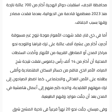
محافظة النجف، استقبلت دوائر الهجرة أكثر من 700 عائلة نازحة
منذ 2023 معظمها قادمة من الديوانية، بعدما فقدت مصادر
رزقها بسبب الجفاف.
أما في ذي قار، فقد شهدت الأهوار موجة نزوح غير مسبوقة
أجبرت أكثر من عشرة آلاف عائلة على ترك قراها والتوجه نحو
مراكز المدن أو المناطق القريبة من الأنهار. وأكدت السلطات
المحلية أن أكثر من 14 ألف رأس جاموس نفقت نتيجة شح
المياه، الأمر الذي فاقم من خسائر السكان الاقتصادية وألقى
بظلاله على الأمن الغذائي والاجتماعي. كما اضطر الصيادون إلى
ترك مهنتهم التقليدية، واتجه كثير منهم إلى أعمال هامشية في
المدن بعد أن جفّت موارد رزقهم الطبيعية.
وفي ميسان، جفّت نحو 20 نهراً فرعياً في ناحية المشرح شرق