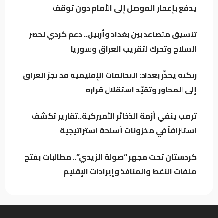
معارض كردي: حكومة بارزاني تفرض “الإقامة
يدفع بإعمار الموصل إلى الأمام دون توقف
الجبرية” على عدد من رجال الدين
تنسيق متصاعد بين بغداد وأربيل.. دعم كردي لحصر
السلاح وتحرك لتقريب العراق وسوريا
سجن النجف: نوفر 60 جهاز اتصال للنزلاء للتواصل
مع ذويهم
زنكنة يحذّر بغداد: التحالفات الإقليمية قد تجرّ العراق
إلى المحاور وتقيّد استقلال قراره
المرصد الأخضر يحذر من تفاقم ظاهرة نفوق
الأسماك.. أين المعالجات؟
ترمب ينفي أزمة الذخائر الأميركية..تقارير تكشف
استنزافاً في مخزونات أسلحة استراتيجية
كردستان تحت مجهر “صولة الزيدي”.. مطالبات بفتح
ملفات النفط والمنافذ وإيرادات الإقليم