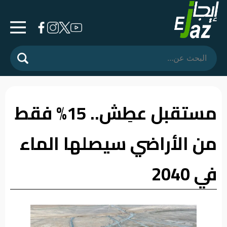
الرئيسية
المشهد
السياسي
مستقبل عطِش.. 15% فقط
فرشة
من الأراضي سيصلها الماء
الأسواق
رأي
في 2040
وموقف
الفيديوهات