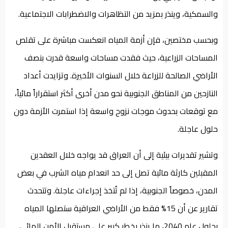
والسمكية، وينذر بمزيد من التظاهرات والاضطرابات الاجتماعية.
وبحسب مختصين، فإن أزمة المياه انعكست مباشرة على تقلص
المساحات الزراعية، حيث فقدت مساحات واسعة قدرت بنصف
الأراضي الصالحة للزراعة خلال السنوات الأخيرة. وتزايدت أعداد
النازحين من المناطق الجنوبية نحو مدن أخرى أكثر استقراراً مائياً،
مع توقعات بحدوث موجات نزوح واسعة إذا استمرت الأزمة دون
حلول عاجلة.
وتشير تقديرات بيئية إلى أن العراق قد يواجه خلال العقدين
المقبلين كارثة مائية تصل إلى حد انعدام مياه الشرب في بعض
المدن، خصوصاً الجنوبية، إذا لم تُتخذ إجراءات عاجلة. وتتحدث
تقارير عن أن 15% فقط من الأراضي العراقية ستصلها المياه
بحلول عام 2040، ما ينذر بخطر كبير على مستقبل الأمن المائي