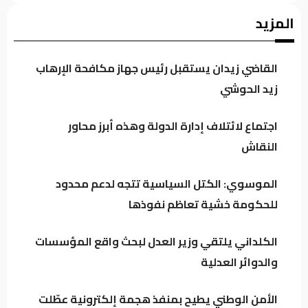
اجتماع لائتلاف إدارة الدولة وهذه أبرز محاور
المزيد
النقاش
القاضي زيدان يستقبل رئيس جهاز مكافحة الإرهاب
الموسوي: الكتل السياسية تتجه لدعم محدود
زيد الحوشي
للحكومة خشية تعاظم نفوذها
اجتماع لائتلاف إدارة الدولة وهذه أبرز محاور
النقاش
العراق يتجه لتنظيم أرباح مؤثري “تيك توك”
وترخيص المنصات الرقمية العالمية
الموسوي: الكتل السياسية تتجه لدعم محدود
للحكومة خشية تعاظم نفوذها
الكلداني يلتقي وزير العدل لبحث واقع
المؤسسات والدوائر العدلية
الكلداني يلتقي وزير العدل لبحث واقع المؤسسات
والدوائر العدلية
الأمن الوطني يطيح بمنفذ هجمة إلكترونية عطّلت